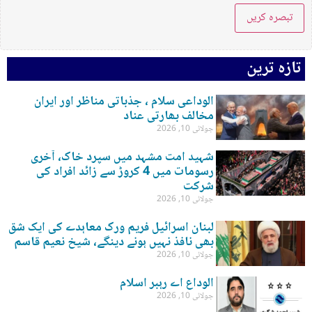
تازہ ترین
الوداعی سلام ، جذباتی مناظر اور ایران
مخالف بھارتی عناد
جولائی 10, 2026
شہید امت مشہد میں سپرد خاک، آخری
رسومات میں 4 کروڑ سے زائد افراد کی
شرکت
جولائی 10, 2026
لبنان اسرائیل فریم ورک معاہدے کی ایک شق
بھی نافذ نہیں ہونے دینگے، شیخ نعیم قاسم
جولائی 10, 2026
الوداع اے رہبر اسلام
جولائی 10, 2026