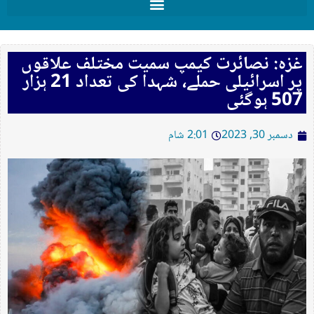
غزہ: نصائرت کیمپ سمیت مختلف علاقوں
پر اسرائیلی حملے، شہدا کی تعداد 21 ہزار
507 ہوگئی
دسمبر 30, 2023
2:01 شام