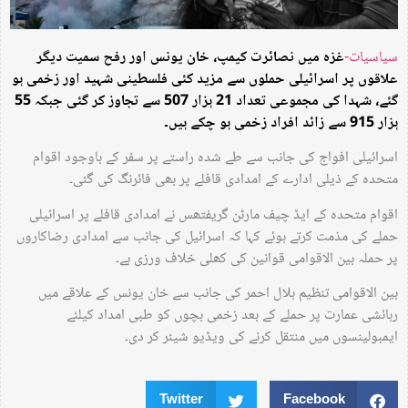
سیاسیات-
غزہ میں نصائرت کیمپ، خان یونس اور رفح سمیت دیگر
علاقوں پر اسرائیلی حملوں سے مزید کئی فلسطینی شہید اور زخمی ہو
گئے، شہدا کی مجموعی تعداد 21 ہزار 507 سے تجاوز کر گئی جبکہ 55
ہزار 915 سے زائد افراد زخمی ہو چکے ہیں۔
اسرائیلی افواج کی جانب سے طے شدہ راستے پر سفر کے باوجود اقوام
متحدہ کے ذیلی ادارے کے امدادی قافلے پر بھی فائرنگ کی گئی۔
اقوام متحدہ کے ایڈ چیف مارٹن گریفتھس نے امدادی قافلے پر اسرائیلی
حملے کی مذمت کرتے ہوئے کہا کہ اسرائیل کی جانب سے امدادی رضاکاروں
پر حملہ بین الاقوامی قوانین کی کھلی خلاف ورزی ہے۔
بین الاقوامی تنظیم ہلال احمر کی جانب سے خان یونس کے علاقے میں
رہائشی عمارت پر حملے کے بعد زخمی بچوں کو طبی امداد کیلئے
ایمبولینسوں میں منتقل کرنے کی ویڈیو شیئر کر دی۔
Twitter
Facebook