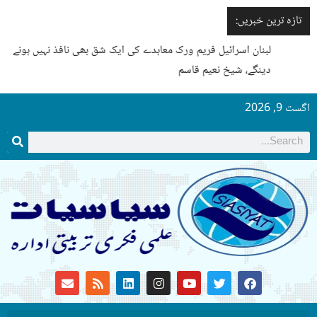
تازہ ترین خبریں:
لبنان اسرائیل فریم ورک معاہدے کی ایک شق بھی نافذ نہیں ہونے
دینگے، شیخ نعیم قاسم
اگست 9, 2026