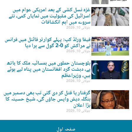
غزہ نسل کشی کے بعد امریکی عوام میں
اسرائیل کی مقبولیت میں نمایاں کمی، نئے
سروے میں اہم انکشافات
جولائی 10, 2026
فیفا ورلڈ کپ: پہلے کوارٹر فائنل میں فرانس
نے مراکش کو 0-2 گول سے ہرا دیا
جولائی 10, 2026
بلوچستان حملوں میں ہمسائیہ ملک کا ہاتھ
ہے، دہشت گرد افغانستان میں پناہ لیے ہوئے
ہیں، وزیراعظم
جولائی 10, 2026
گرفتار یا قتل کر دی گئی تب بھی دسمبر میں
بنگلہ دیش واپس جاؤں گی، شیخ حسینہ کا
بڑا اعلان
جولائی 10, 2026
صفحہ اول