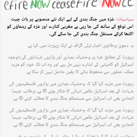
سیاسیات-
غزہ میں جنگ بندی کے لیے ایک نئے منصوبے پر بات چیت
اس توقع کے ساتھ کی جا رہی ہے مغربی کنارے اور غزہ کے رہنماؤں کو
اکٹھا کرکے مستقل جنگ بندی کی جا سکے گی۔
یہ دعویٰ برطانوی اخبار ٹیلی گراف نے ایک رپورٹ میں کیا ہے۔
رپورٹ کے مطابق غزہ پر وحشیانہ بمباری اور ہزاروں شہادتوں کے باوجود
اسرائیل کو کامیابی کے اشارے نہیں مل رہے اور وہ اب تک خود کو مزید
ممکنہ حملوں سے محفوظ بنانے کا یقین حاصل نہیں کر سکا ہے۔
رپورٹ میں مزید کہا گیا کہ وحشیانہ بمباری میں ہزاروں فلسطینیوں کی
شہادت کے بعد اسرائیل عالمی تنہائی کا شکار ہونے لگا ہے، برطانیہ جیسا
اتحادی بھی اب اسرائیل سے مستحکم جنگ بندی کا مطالبہ کرنے لگا ہے۔
رپورٹ میں مزید کہا گیا کہ وحشیانہ بمباری میں ہزاروں فلسطینیوں کی
شہادت کے بعد اسرائیل عالمی تنہائی کا شکار ہونے لگا ہے، برطانیہ جیسا
اتحادی بھی اب اسرائیل سے مستحکم جنگ بندی کا مطالبہ کرنے لگا ہے۔
برطانوی اخبار کا کہنا تھا کہ اسرائیل عالمی تنہائی کے باوجود صرف