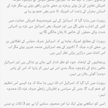
امریکی تعاون کے بل بوتے پرغزہ پر حملے جاری رکھے ہوئے ہے، مگر غزہ کے
انسانی بحران کے باعث اب امریکہ کا صبر بھی ختم ہو رہا ہے
رپورٹ میں بتایا گیا کہ اسرائیل کے لیے غیرمشروط امریکی حمایت میں
کمی کے اشارے ملنے لگے ہیں اور امریکہ بھی اسرائیل سے غزہ پر انتہائی
شدت والے حملوں کے خاتمے کا پلان مانگنے لگا ہے۔
رپورٹ کے مطابق امریکہ چاہتا ہے کہ اسرائیل صرف حماس کے ٹھکانوں پر
ہی حملے کرے جبکہ 7 اکتوبر کے بعد اسرائیلی متحد ضرور ہوئے مگر اب
اس اتحاد میں دراڑیں پڑتی نظر آرہی ہیں۔
یرغمالیوں کے اہلخانہ خود کو نظر انداز کیے جانے پر شاکی ہیں اور اسرائیل
عالمی دباؤ کے باوجود جنگ بندی اس لیے نہیں کر پارہا کہ اس کے پاس
دوسرا کوئی پلان ہی نہیں۔
رپورٹ میں کہا گیا کہ اسرائیل اب تک نہیں بتا سکا کہ وہ کیسے اس تنظیم
کو ختم کرے گا، جس کے سیاسی و نظریاتی رابطے صرف غزہ تک محدود
نہیں۔
اسی کو دیکھتے ہوئے ایک نیا امن منصوبہ سامنے آیا ہے جو 3 نکات پر مبنی