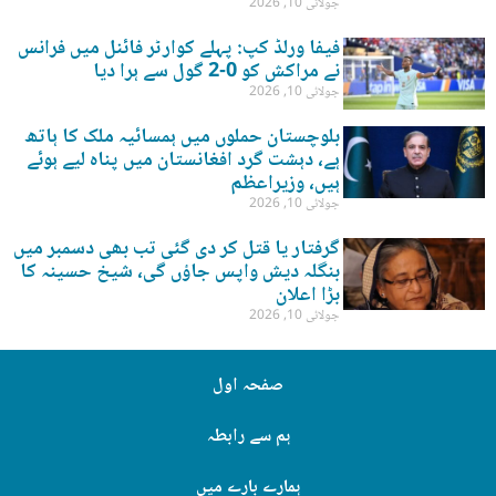
جولائی 10, 2026
فیفا ورلڈ کپ: پہلے کوارٹر فائنل میں فرانس
نے مراکش کو 0-2 گول سے ہرا دیا
جولائی 10, 2026
بلوچستان حملوں میں ہمسائیہ ملک کا ہاتھ
ہے، دہشت گرد افغانستان میں پناہ لیے ہوئے
ہیں، وزیراعظم
جولائی 10, 2026
گرفتار یا قتل کر دی گئی تب بھی دسمبر میں
بنگلہ دیش واپس جاؤں گی، شیخ حسینہ کا
بڑا اعلان
جولائی 10, 2026
صفحہ اول
ہم سے رابطہ
ہمارے بارے میں