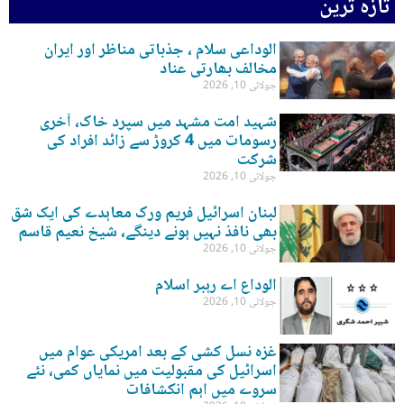
تازہ ترین
الوداعی سلام ، جذباتی مناظر اور ایران
مخالف بھارتی عناد
جولائی 10, 2026
شہید امت مشہد میں سپرد خاک، آخری
رسومات میں 4 کروڑ سے زائد افراد کی
شرکت
جولائی 10, 2026
لبنان اسرائیل فریم ورک معاہدے کی ایک شق
بھی نافذ نہیں ہونے دینگے، شیخ نعیم قاسم
جولائی 10, 2026
الوداع اے رہبر اسلام
جولائی 10, 2026
غزہ نسل کشی کے بعد امریکی عوام میں
اسرائیل کی مقبولیت میں نمایاں کمی، نئے
سروے میں اہم انکشافات