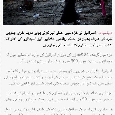
سیاسیات-
اسرائیل نے غزہ میں حملے تیز کرتے ہوئے مزید نفری جنوبی
غزہ کی طرف بھیج دی جبکہ رہائشی علاقوں اور اسپتالوں کے اطراف
شدید اسرائیلی بمباری کا سلسلہ بھی جاری ہے۔
غزہ میں گزشتہ 24 گھنٹوں کے دوران اسرائیل کے جارحانہ حملوں میں 2
صحافیوں سمیت مزید 300 سے زائد فلسطینی شہید کردیے گئے۔
اسرائیلی افواج نے شہریوں کو وسطی غزہ سے شیلٹرز میں جانے کا حکم
دے دیا جبکہ رفح کے کویتی اسپتال کے قریب رہائشی عمارت پر اسرائیلی
حملے میں خواتین اور بچوں سمیت کئی افراد شہید اور زخمی ہو گئے۔
غزہ کے بیت لاحیا، خان یونس اور المغازی کے علاقوں پر اسرائیلی فضائی
حملوں میں مزید 50 سے زائد فلسطینی شہید جبکہ سینکڑوں زخمی ہوئے۔
فلسطینی ہلال احمر کے مطابق جنوبی غزہ کے علاقے خان یونس میں العمل