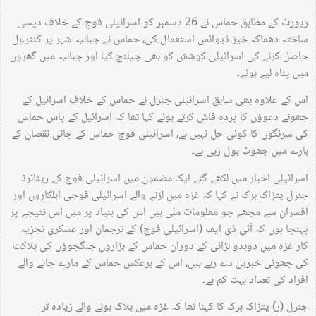
رپورٹ کے مطابق حماس نے 26 دسمبر کو اسرائیلی فوج کے خلاف دیسی
ساختہ دھماکہ خیز ڈیوائس استعمال کی، حماس نے جبالیہ شہر پر کنٹرول
حاصل کرنے کی اسرائیلی کوشش کو بھی چیلنج کیا اور جبالیہ میں گھروں
میں پناہ لیے ہوئے۔
اس کے علاوہ بھی سابق اسرائیلی جنرل نے حماس کے خلاف اسرائیل کے
جھوٹے دعوؤں کا پردہ فاش کرتے ہوئے کہا تھا کہ اسرائیل کے پاس حماس
کی سرنگوں کا کوئی حل نہیں ہے، اسرائیلی فوج حماس کے جانی نقصان کے
بارے میں جھوٹ بول رہی ہے۔
اسرائیلی اخبار میں لکھے گئے ایک مضمون میں اسرائیلی فوج کے ریٹائرڈ
جنرل یتزاک برک نے کہا کہ غزہ میں لڑنے والے اسرائیلی فوجی اہلکاروں اور
افسران سے مجھے جو معلومات ملی ہیں اس کی بنیاد پر میں اس نتیجے پر
پہنچا ہوں کہ آئی ڈی ایف (اسرائیلی فوج) کے ترجمان اور عسکری تجزیہ
کار غزہ میں دوبدو لڑائی کے دوران حماس کے ہزاروں جنگجوؤں کی ہلاکت
کی جھوٹی خبریں دے رہے ہیں، اس کے برعکس حماس کے مارے جانے والے
افراد کی تعداد بہت کم ہے۔
جنرل (ر) یتزاک برک کا کہنا تھا کہ غزہ میں ہلاک ہونے والے زیادہ تر