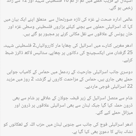
اسپتال کے قریب حملے میں کم از کم 10 فلسطینی شہید اور 12 سے زائد
زخمی ہو گئے۔
عالمی ادارہ صحت نے غزہ کی تازہ صورتحال سے متعلق اپنے ایک بیان میں
کہا کہ اسرائیلی حملوں سے بچنے کیلئے ہزاروں فلسطینی وسطی غزہ اور
خان یونس کے علاقوں سے نقل مکانی کرنے پر مجبور ہو گئے ہیں۔
ادھر مغربی کنارے میں اسرائیل کی چھاپا مار کارروائیاں،2 فلسطینی شہید،
25 گرفتار، منی ایکسچینج کی دکانوں پر چھاپے، ستائیس لاکھ ڈالرز ضبط
کرلیے۔
دوسری جانب اسرائیلی جارحیت کے ردعمل میں حماس کے کامیاب جوابی
حملے بھی جاری ہیں، حماس کے مزاحمت کاروں نے گزشتہ 2 روز میں مزید
22 اسرائیلی فوجی ماردیے۔
شام سے متصل اسرائیل کے زیر قبضہ جولان کے علاقے پر شام سے بھی
ڈرون حملہ کیا گیا جبکہ لبنان سے بھی اسرائیلی علاقوں پر ڈرون اور
میزائل حملے کیے گئے۔
ادھر اسرائیلی فوج کی جانب سے جنوبی لبنان میں حزب اللہ کے ٹھکانوں کو
نشانہ بنانے کا دعویٰ بھی کیا گیا ہے۔