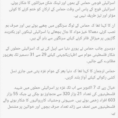
اسرائیلی فوجی حماس کے بموں اور ٹینک شکن میزائلوں کا شکار ہوئے،
اسرائیلی فوج کے پاس اس وقت حماس کے ارکان کو ختم کرنے کا کوئی
مؤثر اور تیز طریقہ نہیں ہے۔
ان کا کہنا تھا کہ حماس کے لوگ سرنگوں میں چھپے ہوتے ہیں اور صرف بم
نصب کرنے، دھماکا خیز مواد کا جال بچھانے یا اسرائیلی ٹینکوں اور بکتربند
گاڑیوں پر میزائل فائر کرنے کیلئے سرنگوں سے باہر آتے ہیں۔
دوسری جانب حماس نے پوری دنیا سے اپیل کی ہے کہ اسرائیلی حملوں کے
شکار فلسطینی عوام سے اظہاریکجہتی کیلئے 29 سے 31 دسمبر تک بھرپور
مظاہرے کیے جائیں۔
حماس ترجمان کا کہنا تھا کہ دنیا بھر کے عوام غزہ پٹی میں جاری نسل
کشی رکوانے کیلئے آواز بلند کریں۔
خیال رہے کہ 7 اکتوبر سے اب تک غزہ پر اسرائیلی حملوں میں شہید
فلسطینیوں کی تعداد 21 ہزار 320 سے متجاوز ہو چکی ہے جبکہ 55 ہزار
603 افراد زخمی ہوئے ہیں۔ صیہونی وحشیانہ کارروائیوں کا شکار ہونے والے
فلسطینیوں میں نصف سے زائد تعداد صرف بچوں اور خواتین پر مشتمل
ہے۔