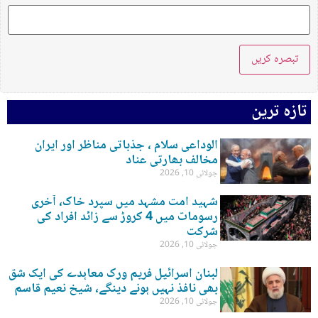
تازہ ترین
الوداعی سلام ، جذباتی مناظر اور ایران
مخالف بھارتی عناد
جولائی 10, 2026
شہید امت مشہد میں سپرد خاک، آخری
رسومات میں 4 کروڑ سے زائد افراد کی
شرکت
جولائی 10, 2026
لبنان اسرائیل فریم ورک معاہدے کی ایک شق
بھی نافذ نہیں ہونے دینگے، شیخ نعیم قاسم
جولائی 10, 2026