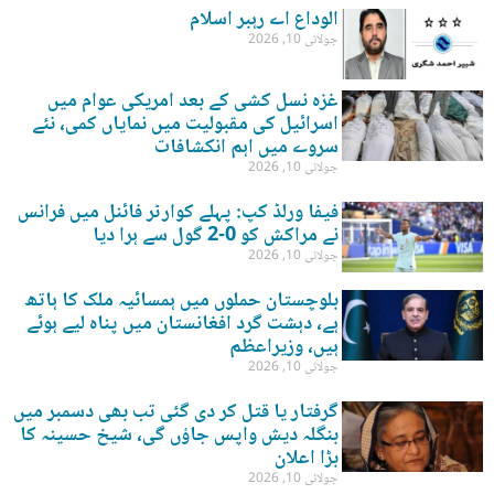
الوداع اے رہبر اسلام
جولائی 10, 2026
غزہ نسل کشی کے بعد امریکی عوام میں
اسرائیل کی مقبولیت میں نمایاں کمی، نئے
سروے میں اہم انکشافات
جولائی 10, 2026
فیفا ورلڈ کپ: پہلے کوارٹر فائنل میں فرانس
نے مراکش کو 0-2 گول سے ہرا دیا
جولائی 10, 2026
بلوچستان حملوں میں ہمسائیہ ملک کا ہاتھ
ہے، دہشت گرد افغانستان میں پناہ لیے ہوئے
ہیں، وزیراعظم
جولائی 10, 2026
گرفتار یا قتل کر دی گئی تب بھی دسمبر میں
بنگلہ دیش واپس جاؤں گی، شیخ حسینہ کا
بڑا اعلان
جولائی 10, 2026