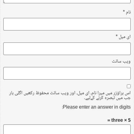
نام
*
ای میل
*
ویب‌ سائٹ
اس براؤزر میں میرا نام، ای میل، اور ویب سائٹ محفوظ رکھیں اگلی بار
جب میں تبصرہ کرنے کےلیے۔
Please enter an answer in digits:
5 × three =