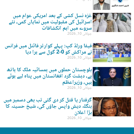
غزہ نسل کشی کے بعد امریکی عوام میں
اسرائیل کی مقبولیت میں نمایاں کمی، نئے
سروے میں اہم انکشافات
جولائی 10, 2026
فیفا ورلڈ کپ: پہلے کوارٹر فائنل میں فرانس
نے مراکش کو 0-2 گول سے ہرا دیا
جولائی 10, 2026
بلوچستان حملوں میں ہمسائیہ ملک کا ہاتھ
ہے، دہشت گرد افغانستان میں پناہ لیے ہوئے
ہیں، وزیراعظم
جولائی 10, 2026
گرفتار یا قتل کر دی گئی تب بھی دسمبر میں
بنگلہ دیش واپس جاؤں گی، شیخ حسینہ کا
بڑا اعلان
جولائی 10, 2026