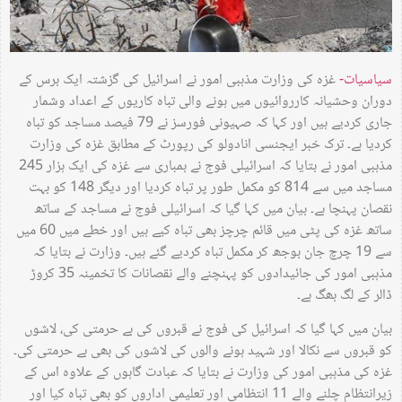
سیاسیات-
غزہ کی وزارت مذہبی امور نے اسرائیل کی گزشتہ ایک برس کے
دوران وحشیانہ کارروائیوں میں ہونے والی تباہ کاریوں کے اعداد وشمار
جاری کردیے ہیں اور کہا کہ صہیونی فورسز نے 79 فیصد مساجد کو تباہ
کردیا ہے۔ ترک خبر ایجنسی انادولو کی رپورٹ کے مطابق غزہ کی وزارت
مذہبی امور نے بتایا کہ اسرائیلی فوج نے بمباری سے غزہ کی ایک ہزار 245
مساجد میں سے 814 کو مکمل طور پر تباہ کردیا اور دیگر 148 کو بہت
نقصان پہنچا ہے۔ بیان میں کہا گیا کہ اسرائیلی فوج نے مساجد کے ساتھ
ساتھ غزہ کی پٹی میں قائم چرچز بھی تباہ کیے ہیں اور خطے میں 60 میں
سے 19 چرچ جان بوجھ کر مکمل تباہ کردیے گئے ہیں۔ وزارت نے بتایا کہ
مذہبی امور کی جائیدادوں کو پہنچنے والے نقصانات کا تخمینہ 35 کروڑ
ڈالر کے لگ بھگ ہے۔
بیان میں کہا گیا کہ اسرائیل کی فوج نے قبروں کی بے حرمتی کی، لاشوں
کو قبروں سے نکالا اور شہید ہونے والوں کی لاشوں کی بھی بے حرمتی کی۔
غزہ کی مذہبی امور کی وزارت نے بتایا کہ عبادت گاہوں کے علاوہ اس کے
زیرانتظام چلنے والے 11 انتظامی اور تعلیمی اداروں کو بھی تباہ کیا اور