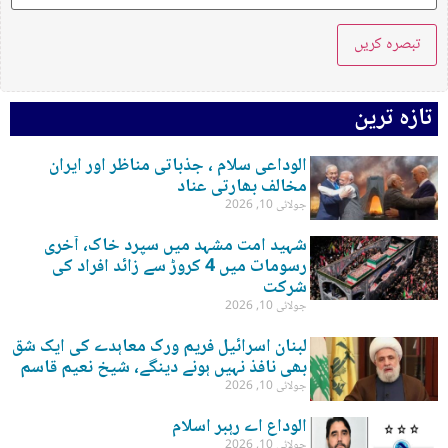
تازہ ترین
الوداعی سلام ، جذباتی مناظر اور ایران
مخالف بھارتی عناد
جولائی 10, 2026
شہید امت مشہد میں سپرد خاک، آخری
رسومات میں 4 کروڑ سے زائد افراد کی
شرکت
جولائی 10, 2026
لبنان اسرائیل فریم ورک معاہدے کی ایک شق
بھی نافذ نہیں ہونے دینگے، شیخ نعیم قاسم
جولائی 10, 2026
الوداع اے رہبر اسلام
جولائی 10, 2026