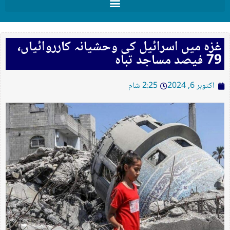
غزہ میں اسرائیل کی وحشیانہ کارروائیاں،
79 فیصد مساجد تباہ
اکتوبر 6, 2024
2:25 شام