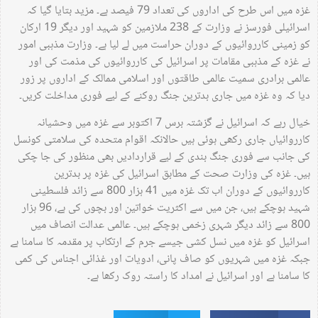
غزہ میں اس طرح کی اداروں کی تعداد 79 فیصد ہے۔ مزید بتایا گیا کہ
اسرائیلی فورسز نے وزارت کے 238 ملازمین کو شہید اور دیگر 19 ارکان
کو زمینی کارروائیوں کے دوران حراست میں لے لیا ہے۔ وزارت مذہبی امور
نے غزہ کے مذہبی مقامات پر اسرائیل کی کارروائیوں کی مذمت کی اور
عالمی برادری سمیت عالمی طاقتوں اور اسلامی ممالک کے اداروں پر زور
دیا کہ وہ غزہ میں جاری بدترین جنگ روکنے کے لیے فوری مداخلت کریں۔
خیال رہے کہ اسرائیل نے گزشتہ برس 7 اکتوبر سے غزہ میں وحشیانہ
کارروائیاں جاری رکھی ہوئی ہیں حالانکہ اقوام متحدہ کی سلامتی کونسل
کی جانب سے فوری جنگ بندی کے لیے قراردادیں بھی منظور کی جا چکی
ہیں۔ غزہ کی وزارت صحت کے مطابق اسرائیل کی غزہ پر بدترین
کارروائیوں کے دوران اب تک غزہ میں 41 ہزار 800 سے زائد فلسطینی
شہید ہوچکے ہیں، جن میں سے اکثریت خواتین اور بچوں کی ہے، 96 ہزار
800 سے زائد دیگر شہری زخمی ہوچکے ہیں۔ عالمی عدالت انصاف میں
اسرائیل کو غزہ میں نسل کشی جیسے جرم کے ارتکاب پر مقدمہ کا سامنا ہے
جبکہ غزہ میں شہریوں کو صاف پانی، ادویات اور غذائی اجناس کی کمی
کا سامنا ہے اور اسرائیل نے امداد کا راستہ روک رکھا ہے۔