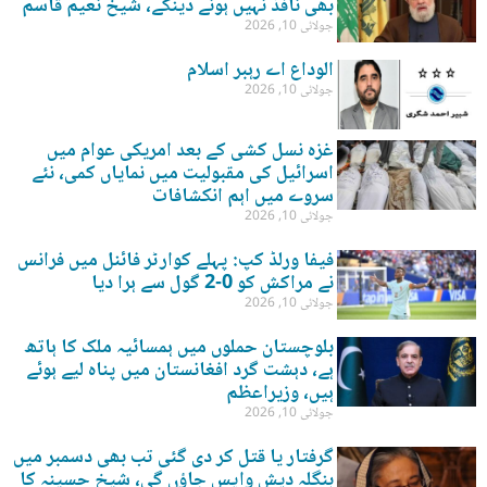
بھی نافذ نہیں ہونے دینگے، شیخ نعیم قاسم
جولائی 10, 2026
الوداع اے رہبر اسلام
جولائی 10, 2026
غزہ نسل کشی کے بعد امریکی عوام میں
اسرائیل کی مقبولیت میں نمایاں کمی، نئے
سروے میں اہم انکشافات
جولائی 10, 2026
فیفا ورلڈ کپ: پہلے کوارٹر فائنل میں فرانس
نے مراکش کو 0-2 گول سے ہرا دیا
جولائی 10, 2026
بلوچستان حملوں میں ہمسائیہ ملک کا ہاتھ
ہے، دہشت گرد افغانستان میں پناہ لیے ہوئے
ہیں، وزیراعظم
جولائی 10, 2026
گرفتار یا قتل کر دی گئی تب بھی دسمبر میں
بنگلہ دیش واپس جاؤں گی، شیخ حسینہ کا