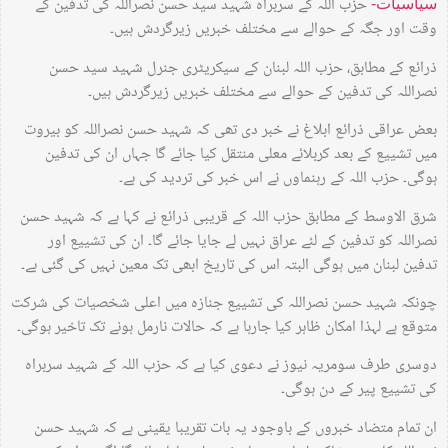
حزب اللہ کے سربراہ شہید سید حسن نصراللہ کی تدفین کے
سیاسیات-
وقت اور جگہ کے حوالے سے مختلف خبریں زیرگردش ہیں۔
ذرائع کے مطابق، حزب اللہ لبنان کے سیکریٹری جنرل شہید سید حسن
نصراللہ کی تدفین کے حوالے سے مختلف خبریں زیرگردش ہیں۔
بعض عراقی ذرائع ابلاغ نے خبر دی تھی کہ شہید حسن نصراللہ کو بیروت
میں تشییع کے بعد کربلائے معلی منتقل کیا جائے گا جہاں ان کی تدفین
ہوگی۔ حزب اللہ کے رہنماوں نے اس خبر کی تردید کی ہے۔
شرق الاوسط کے مطابق حزب اللہ کے قریبی ذرائع نے کہا ہے کہ شہید حسن
نصراللہ کو تدفین کے لئے عراق نہیں لے جایا جائے گا۔ ان کی تشییع اور
تدفین لبنان میں ہوگی البتہ اس کی تاریخ ابھی تک معین نہیں کی گئی ہے۔
چونکہ شہید حسن نصراللہ کی تشییع جنازہ میں اعلی شخصیات کی شرکت
متوقع ہے لہذا امکان ظاہر کیا جارہا ہے کہ حالات نارمل ہونے تک تاخیر ہوگی۔
دوسری طرف سومریہ نیوز نے دعوی کیا ہے کہ حزب اللہ کے شہید سربراہ
کی تشییع پیر کے دن ہوگی۔
ان تمام متضاد خبروں کے باوجود یہ بات تقریبا یقینی ہے کہ شہید حسن