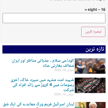
16 − eight =
تازہ ترین
الوداعی سلام ، جذباتی مناظر اور ایران
مخالف بھارتی عناد
جولائی 10, 2026
شہید امت مشہد میں سپرد خاک، آخری
رسومات میں 4 کروڑ سے زائد افراد کی
شرکت
جولائی 10, 2026
لبنان اسرائیل فریم ورک معاہدے کی ایک شق