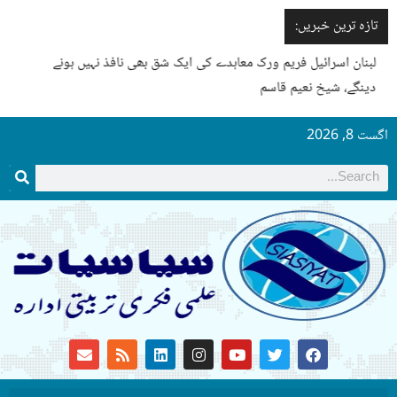
تازہ ترین خبریں:
لبنان اسرائیل فریم ورک معاہدے کی ایک شق بھی نافذ نہیں ہونے
دینگے، شیخ نعیم قاسم
اگست 8, 2026