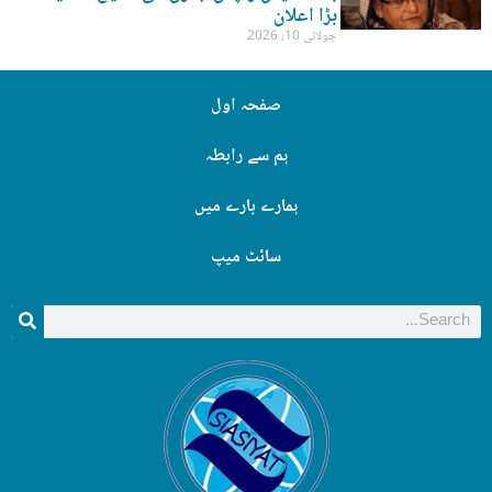
بڑا اعلان
جولائی 10, 2026
صفحہ اول
ہم سے رابطہ
ہمارے بارے میں
سائٹ میپ