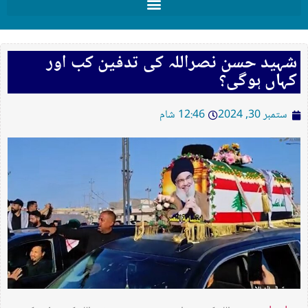
شہید حسن نصراللہ کی تدفین کب اور
کہاں ہوگی؟
ستمبر 30, 2024
12:46 شام