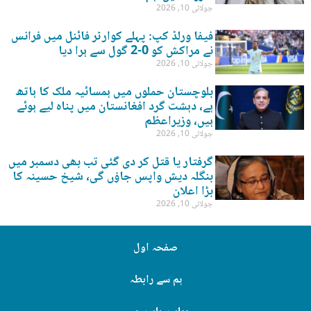
جولائی 10, 2026
فیفا ورلڈ کپ: پہلے کوارٹر فائنل میں فرانس
نے مراکش کو 0-2 گول سے ہرا دیا
جولائی 10, 2026
بلوچستان حملوں میں ہمسائیہ ملک کا ہاتھ
ہے، دہشت گرد افغانستان میں پناہ لیے ہوئے
ہیں، وزیراعظم
جولائی 10, 2026
گرفتار یا قتل کر دی گئی تب بھی دسمبر میں
بنگلہ دیش واپس جاؤں گی، شیخ حسینہ کا
بڑا اعلان
جولائی 10, 2026
صفحہ اول
ہم سے رابطہ