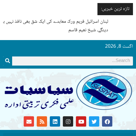
تازہ ترین خبریں:
لبنان اسرائیل فریم ورک معاہدے کی ایک شق بھی نافذ نہیں ہونے
دینگے، شیخ نعیم قاسم
اگست 8, 2026