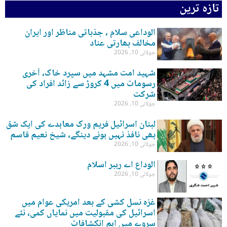
تازہ ترین
الوداعی سلام ، جذباتی مناظر اور ایران
مخالف بھارتی عناد
جولائی 10, 2026
شہید امت مشہد میں سپرد خاک، آخری
رسومات میں 4 کروڑ سے زائد افراد کی
شرکت
جولائی 10, 2026
لبنان اسرائیل فریم ورک معاہدے کی ایک شق
بھی نافذ نہیں ہونے دینگے، شیخ نعیم قاسم
جولائی 10, 2026
الوداع اے رہبر اسلام
جولائی 10, 2026
غزہ نسل کشی کے بعد امریکی عوام میں
اسرائیل کی مقبولیت میں نمایاں کمی، نئے
سروے میں اہم انکشافات