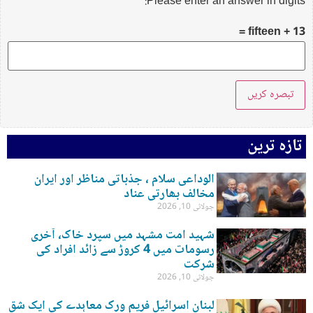
Please enter an answer in digits:
fifteen + 13 =
تازہ ترین
الوداعی سلام ، جذباتی مناظر اور ایران
مخالف بھارتی عناد
جولائی 10, 2026
شہید امت مشہد میں سپرد خاک، آخری
رسومات میں 4 کروڑ سے زائد افراد کی
شرکت
جولائی 10, 2026
لبنان اسرائیل فریم ورک معاہدے کی ایک شق