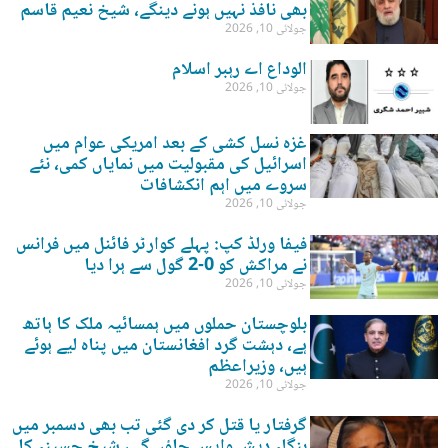
بھی نافذ نہیں ہونے دینگے، شیخ نعیم قاسم
جولائی 10, 2026
الوداع اے رہبر اسلام
جولائی 10, 2026
غزہ نسل کشی کے بعد امریکی عوام میں
اسرائیل کی مقبولیت میں نمایاں کمی، نئے
سروے میں اہم انکشافات
جولائی 10, 2026
فیفا ورلڈ کپ: پہلے کوارٹر فائنل میں فرانس
نے مراکش کو 0-2 گول سے ہرا دیا
جولائی 10, 2026
بلوچستان حملوں میں ہمسائیہ ملک کا ہاتھ
ہے، دہشت گرد افغانستان میں پناہ لیے ہوئے
ہیں، وزیراعظم
جولائی 10, 2026
گرفتار یا قتل کر دی گئی تب بھی دسمبر میں
بنگلہ دیش واپس جاؤں گی، شیخ حسینہ کا