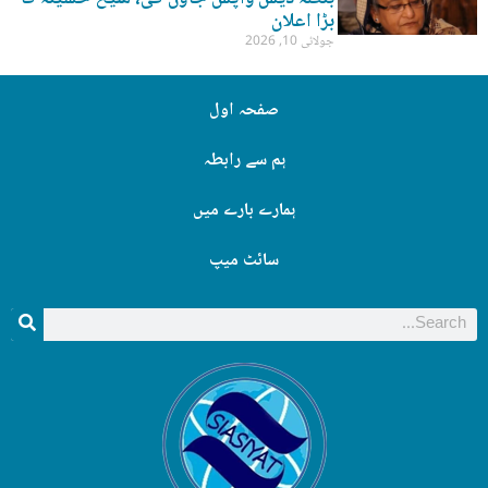
بڑا اعلان
جولائی 10, 2026
صفحہ اول
ہم سے رابطہ
ہمارے بارے میں
سائٹ میپ