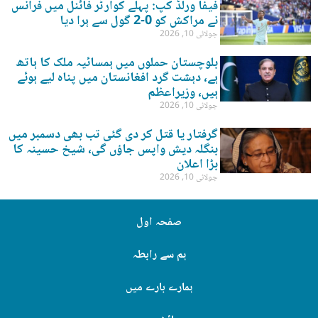
فیفا ورلڈ کپ: پہلے کوارٹر فائنل میں فرانس
نے مراکش کو 0-2 گول سے ہرا دیا
جولائی 10, 2026
بلوچستان حملوں میں ہمسائیہ ملک کا ہاتھ
ہے، دہشت گرد افغانستان میں پناہ لیے ہوئے
ہیں، وزیراعظم
جولائی 10, 2026
گرفتار یا قتل کر دی گئی تب بھی دسمبر میں
بنگلہ دیش واپس جاؤں گی، شیخ حسینہ کا
بڑا اعلان
جولائی 10, 2026
صفحہ اول
ہم سے رابطہ
ہمارے بارے میں