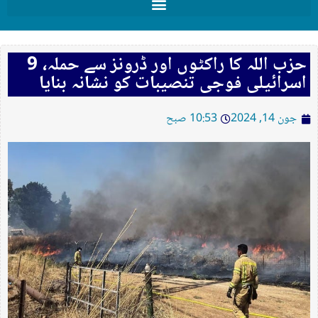
حزب اللہ کا راکٹوں اور ڈرونز سے حملہ، 9
اسرائیلی فوجی تنصیبات کو نشانہ بنایا
جون 14, 2024
10:53 صبح