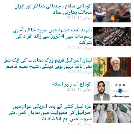
الوداعی سلام ، جذباتی مناظر اور ایران
مخالف بھارتی عناد
جولائی 10, 2026
شہید امت مشہد میں سپرد خاک، آخری
رسومات میں 4 کروڑ سے زائد افراد کی
شرکت
جولائی 10, 2026
لبنان اسرائیل فریم ورک معاہدے کی ایک شق
بھی نافذ نہیں ہونے دینگے، شیخ نعیم قاسم
جولائی 10, 2026
الوداع اے رہبر اسلام
جولائی 10, 2026
غزہ نسل کشی کے بعد امریکی عوام میں
اسرائیل کی مقبولیت میں نمایاں کمی، نئے
سروے میں اہم انکشافات
جولائی 10, 2026