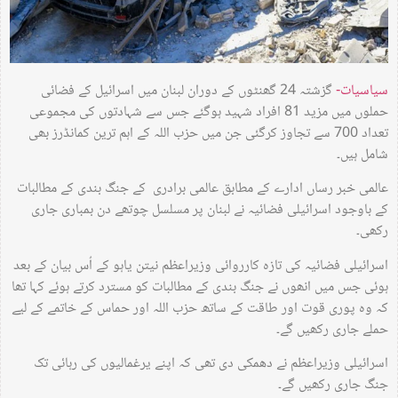
سیاسیات-
گزشتہ 24 گھنٹوں کے دوران لبنان میں اسرائیل کے فضائی
حملوں میں مزید 81 افراد شہید ہوگئے جس سے شہادتوں کی مجموعی
تعداد 700 سے تجاوز کرگئی جن میں حزب اللہ کے اہم ترین کمانڈرز بھی
شامل ہیں۔
عالمی خبر رساں ادارے کے مطابق عالمی برادری کے جنگ بندی کے مطالبات
کے باوجود اسرائیلی فضائیہ نے لبنان پر مسلسل چوتھے دن بمباری جاری
رکھی۔
اسرائیلی فضائیہ کی تازہ کارروائی وزیراعظم نیتن یاہو کے اُس بیان کے بعد
ہوئی جس میں انھوں نے جنگ بندی کے مطالبات کو مسترد کرتے ہوئے کہا تھا
کہ وہ پوری قوت اور طاقت کے ساتھ حزب اللہ اور حماس کے خاتمے کے لیے
حملے جاری رکھیں گے۔
اسرائیلی وزیراعظم نے دھمکی دی تھی کہ اپنے یرغمالیوں کی رہائی تک
جنگ جاری رکھیں گے۔