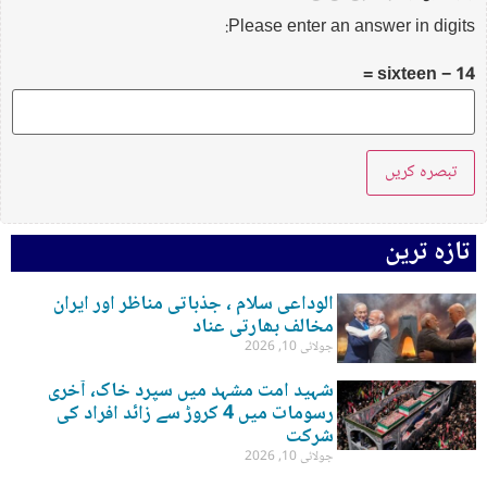
Please enter an answer in digits:
sixteen − 14 =
تازہ ترین
الوداعی سلام ، جذباتی مناظر اور ایران
مخالف بھارتی عناد
جولائی 10, 2026
شہید امت مشہد میں سپرد خاک، آخری
رسومات میں 4 کروڑ سے زائد افراد کی
شرکت
جولائی 10, 2026