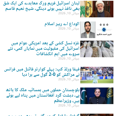
لبنان اسرائیل فریم ورک معاہدے کی ایک شق
بھی نافذ نہیں ہونے دینگے، شیخ نعیم قاسم
جولائی 10, 2026
الوداع اے رہبر اسلام
جولائی 10, 2026
غزہ نسل کشی کے بعد امریکی عوام میں
اسرائیل کی مقبولیت میں نمایاں کمی، نئے
سروے میں اہم انکشافات
جولائی 10, 2026
فیفا ورلڈ کپ: پہلے کوارٹر فائنل میں فرانس
نے مراکش کو 0-2 گول سے ہرا دیا
جولائی 10, 2026
بلوچستان حملوں میں ہمسائیہ ملک کا ہاتھ
ہے، دہشت گرد افغانستان میں پناہ لیے ہوئے
ہیں، وزیراعظم
جولائی 10, 2026