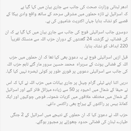
ادھر لبنانی وزارت صحت کی جانب سے جاری بیان میں کہا گیا ہے
کہ اسرائیل نے تازہ حملوں میں مشرقی سرحد کے ساتھ واقع وادی بیکا کے
قصبے کو نشانہ بنایا جہاں اکثریت شامیوں کی ہے۔
دوسری جانب اسرائیلی فوج کی جانب سے جاری بیان میں کہا گیا ہے کہ ان
کی فضائیہ نے گزشتہ 24 گھنٹوں کے دوران حزب اللہ سے منسلک تقریباً
220 اہداف کو نشانہ بنایا۔
قبل ازیں اسرائیلی فوج نے یہ دعویٰ بھی کیا تھا کہ ان حملوں میں حزب
اللہ کے فضائی یونٹ کے سربراہ محمد حسین سرور مار گئے تاہم حزب اللہ
کی جانب سے اسرائیلی دعووں پر فوری طور پر کوئی تبصرہ نہیں کیا گیا۔
دریں اثنا اپنے ٹیلی گرام چینل پر جاری بیانات میں حزب اللہ نے کہا کہ اس
نے حیفا کے شمال میں احیود پر 50 سے زیادہ میزائل فائر کیے اور اسرائیل
کے شمال میں مختلف علاقوں میں کریات شمونہ، فوجی چوکیوں اور ایک
کمانڈ بیس پر راکٹوں کے بیراج بھی راکٹس داغے۔
حزب اللہ نے دعویٰ کیا کہ ان حملوں کے نتیجے میں اسرائیل کے 2 جنگی
طیارے لبنان کی فضائی حدود چھوڑنے پر مجبور ہوگئے۔