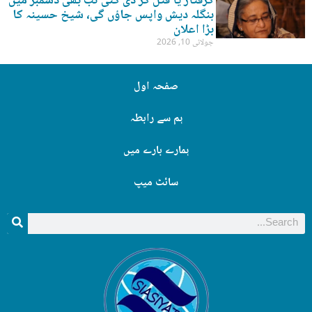
گرفتار یا قتل کر دی گئی تب بھی دسمبر میں
بنگلہ دیش واپس جاؤں گی، شیخ حسینہ کا
بڑا اعلان
جولائی 10, 2026
صفحہ اول
ہم سے رابطہ
ہمارے بارے میں
سائٹ میپ