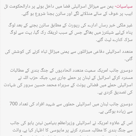
سیاسیات-
یمن سے میزائل اسرائیلی فضا میں داخل ہونے پر دارالحکومت تل
ابیب پر خوف کے سائے منڈلانے لگے اور سائرن بجنا شروع ہو گئے۔
غیر ملکی خبر رساں ادارے کی رپورٹ کے مطابق سائرن بجنے کے بعد لوگ
پناہ کےلیے شیلٹرز میں بھاگے جس کے سبب ٹریفک رک گیا، بہت سے لوگ
سڑک کنارے لیٹ گئے۔
متعدد اسرائیلی دفاعی میزائلوں سے یمنی میزائل تباہ کرنے کی کوشش کی
گئی۔
دوسری جانب امریکہ سمیت متعدد اتحادیوں کے جنگ بندی کے مطالبات
مسترد کرکے اسرائیل کے لبنان پر حملے جاری ہیں، جبکہ حزب اللہ نے
اسرائیلی حملے میں فضائی یونٹ کے سربراہ محمد حسین سرور کی شہادت
کی تصدیق کردی ہے۔
دوسری جانب لبنان میں اسرائیلی حملوں سے شہید افراد کی تعداد 700
سے زیادہ ہوگئی ہے۔
اس کے علاوہ امریکہ نے اسرائیلی وزیراعظم بنیامین نیتن یاہو کی جانب
سے جنگ بندی کا مطالبہ مسترد کرنے پر مایوسی کا اظہار کیا ہے، وائٹ