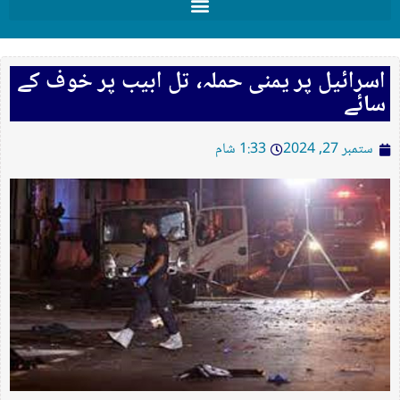
اسرائیل پر یمنی حملہ، تل ابیب پر خوف کے
سائے
ستمبر 27, 2024
1:33 شام