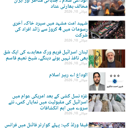
الوداعی سلام ، جذباتی مناظر اور ایران
مخالف بھارتی عناد
جولائی 10, 2026
شہید امت مشہد میں سپرد خاک، آخری
رسومات میں 4 کروڑ سے زائد افراد کی
شرکت
جولائی 10, 2026
لبنان اسرائیل فریم ورک معاہدے کی ایک شق
بھی نافذ نہیں ہونے دینگے، شیخ نعیم قاسم
جولائی 10, 2026
الوداع اے رہبر اسلام
جولائی 10, 2026
غزہ نسل کشی کے بعد امریکی عوام میں
اسرائیل کی مقبولیت میں نمایاں کمی، نئے
سروے میں اہم انکشافات
جولائی 10, 2026
فیفا ورلڈ کپ: پہلے کوارٹر فائنل میں فرانس