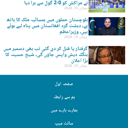
نے مراکش کو 0-2 گول سے ہرا دیا
جولائی 10, 2026
بلوچستان حملوں میں ہمسائیہ ملک کا ہاتھ
ہے، دہشت گرد افغانستان میں پناہ لیے ہوئے
ہیں، وزیراعظم
جولائی 10, 2026
گرفتار یا قتل کر دی گئی تب بھی دسمبر میں
بنگلہ دیش واپس جاؤں گی، شیخ حسینہ کا
بڑا اعلان
جولائی 10, 2026
صفحہ اول
ہم سے رابطہ
ہمارے بارے میں
سائٹ میپ