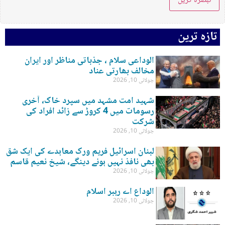
تازہ ترین
الوداعی سلام ، جذباتی مناظر اور ایران
مخالف بھارتی عناد
جولائی 10, 2026
شہید امت مشہد میں سپرد خاک، آخری
رسومات میں 4 کروڑ سے زائد افراد کی
شرکت
جولائی 10, 2026
لبنان اسرائیل فریم ورک معاہدے کی ایک شق
بھی نافذ نہیں ہونے دینگے، شیخ نعیم قاسم
جولائی 10, 2026
الوداع اے رہبر اسلام
جولائی 10, 2026