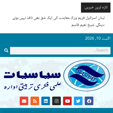
تازہ ترین خبریں:
لبنان اسرائیل فریم ورک معاہدے کی ایک شق بھی نافذ نہیں ہونے
دینگے، شیخ نعیم قاسم
اگست 10, 2026