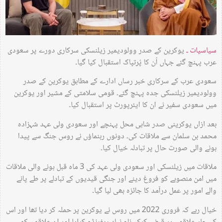
سیاسیات ـ
یوکرین کے صدر وولودیمیر زیلنسکی سرکاری دورے پر سعودی
عرب پہنچ گئے جہاں اُن کا پُرتپاک استقبال کیا گیا۔
سعودی عرب کے سرکاری خبر رساں ادارے کے مطابق یوکرین کے صدر
وولودیمیر زیلنسکی جدہ پہنچ گئے۔ قومی سلامتی کے مشیر اور یوکرین
میں سعودی سفیر نے ان کا ایئرپورٹ پر استقبال کیا۔
بعد ازاں یوکرینی صدر شاہی محل پہنچے اور سعودی ولی عہد شہزادہ
محمد بن سلمان سے ملاقات کی۔ دونوں رہنماؤں نے روس جنگ سے پیدا
ہونے والی صورت حال پر تبادلہ خیال کیا۔
ملاقات میں زیلنسکی اور سعودی ولی عہد کی 3 ماہ قبل ہونے والی ملاقات
میں امن منصوبے کو فروغ دینے اور جنگی قیدیوں کے تبادلے پر طے پانے
والے امور پر عمل درآمد کا جائزہ بھی لیا گیا۔
خیال رہے کہ فروری 2022 میں روس نے یوکرین پر حملہ کر دیا تھا اور اس