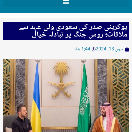
یوکرینی صدر کی سعودی ولی عہد سے
ملاقات؛ روس جنگ پر تبادلہ خیال
جون 13, 2024
1:44 شام