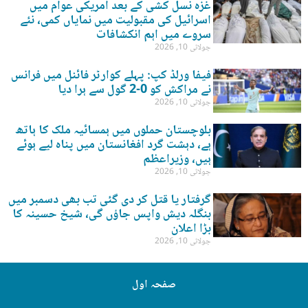
غزہ نسل کشی کے بعد امریکی عوام میں
اسرائیل کی مقبولیت میں نمایاں کمی، نئے
سروے میں اہم انکشافات
جولائی 10, 2026
فیفا ورلڈ کپ: پہلے کوارٹر فائنل میں فرانس
نے مراکش کو 0-2 گول سے ہرا دیا
جولائی 10, 2026
بلوچستان حملوں میں ہمسائیہ ملک کا ہاتھ
ہے، دہشت گرد افغانستان میں پناہ لیے ہوئے
ہیں، وزیراعظم
جولائی 10, 2026
گرفتار یا قتل کر دی گئی تب بھی دسمبر میں
بنگلہ دیش واپس جاؤں گی، شیخ حسینہ کا
بڑا اعلان
جولائی 10, 2026
صفحہ اول