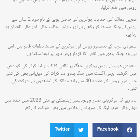
کے چار علاقوں پر قبضہ کرکے نام نہاد ریفرنڈم کرایا اور ان علاقوں کو
روس میں ضم کرلیا۔
مغربی ممالک کی حمایت یوکرین کو حاصل ہونے کے باوجود 2 سال سے
روس نے جنگ مسلط کر رکھی ہے اور دونوں جانب جانی اور مالی نقصان ہو
رہا ہے۔
سعودی عرب کے بدستور روس اور یوکرین کے ساتھ تعلقات قائم ہیں۔ اس
لیے وہ جنگ بندی میں ثالثی کا کردار بہتر طور پر نبھا سکتا ہے۔
سعودی عرب نے روس یوکرین جنگ پر ثالثی کا کردار ادا کرنے کی کوشش
میں گزشتہ برس اگست میں جنگ بندی مذاکرات کی میزبانی بھی کی تھی
جس میں روس کے علاوہ 40 سے زائد ممالک کے نمائندوں نے شرکت کی
تھی۔
یاد رہے کہ یوکرینی صدر وولودیمیر زیلنسکی نے مئی 2023 میں جدہ میں
ہونے والی عرب لیگ کے سربراہی اجلاس میں بھی شرکت کی تھی۔
Twitter
Facebook