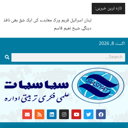
تازہ ترین خبریں:
لبنان اسرائیل فریم ورک معاہدے کی ایک شق بھی نافذ نہیں ہونے
دینگے، شیخ نعیم قاسم
اگست 8, 2026