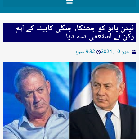
نیتن یاہو کو جھٹکا، جنگی کابینہ کے اہم
رکن نے استعفی دے دیا
جون 10, 2024
9:32 صبح