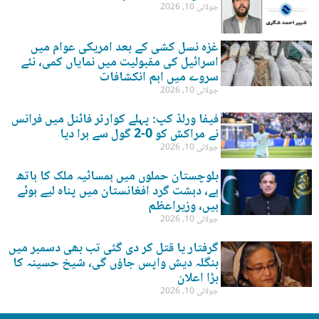
جولائی 10, 2026
غزہ نسل کشی کے بعد امریکی عوام میں
اسرائیل کی مقبولیت میں نمایاں کمی، نئے
سروے میں اہم انکشافات
جولائی 10, 2026
فیفا ورلڈ کپ: پہلے کوارٹر فائنل میں فرانس
نے مراکش کو 0-2 گول سے ہرا دیا
جولائی 10, 2026
بلوچستان حملوں میں ہمسائیہ ملک کا ہاتھ
ہے، دہشت گرد افغانستان میں پناہ لیے ہوئے
ہیں، وزیراعظم
جولائی 10, 2026
گرفتار یا قتل کر دی گئی تب بھی دسمبر میں
بنگلہ دیش واپس جاؤں گی، شیخ حسینہ کا
بڑا اعلان
جولائی 10, 2026