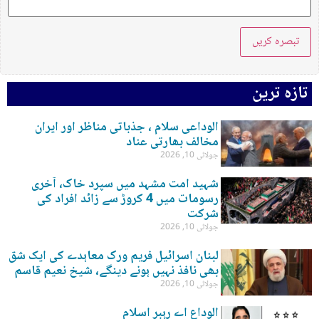
تازہ ترین
الوداعی سلام ، جذباتی مناظر اور ایران
مخالف بھارتی عناد
جولائی 10, 2026
شہید امت مشہد میں سپرد خاک، آخری
رسومات میں 4 کروڑ سے زائد افراد کی
شرکت
جولائی 10, 2026
لبنان اسرائیل فریم ورک معاہدے کی ایک شق
بھی نافذ نہیں ہونے دینگے، شیخ نعیم قاسم
جولائی 10, 2026
الوداع اے رہبر اسلام