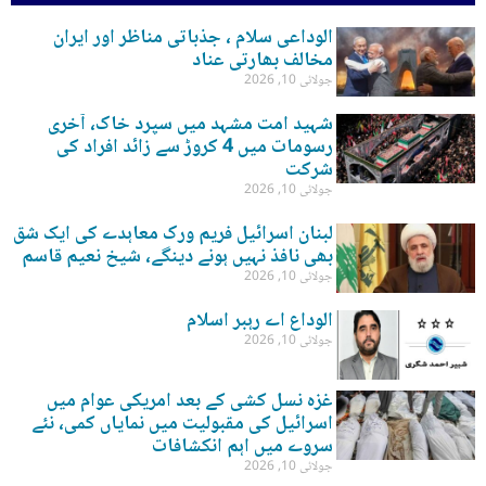
الوداعی سلام ، جذباتی مناظر اور ایران
مخالف بھارتی عناد
جولائی 10, 2026
شہید امت مشہد میں سپرد خاک، آخری
رسومات میں 4 کروڑ سے زائد افراد کی
شرکت
جولائی 10, 2026
لبنان اسرائیل فریم ورک معاہدے کی ایک شق
بھی نافذ نہیں ہونے دینگے، شیخ نعیم قاسم
جولائی 10, 2026
الوداع اے رہبر اسلام
جولائی 10, 2026
غزہ نسل کشی کے بعد امریکی عوام میں
اسرائیل کی مقبولیت میں نمایاں کمی، نئے
سروے میں اہم انکشافات
جولائی 10, 2026