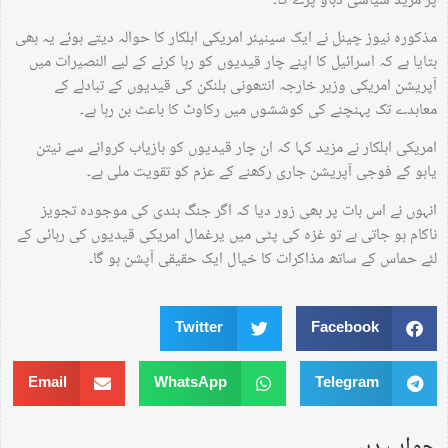
پر مزید سیاسی دباؤ پڑے گا۔
مذکورہ نیوز چینل نے ایک سینیئر امریکی اہلکار کا حوالہ دیتے ہوئے یہ بھی
بتایا ہے کہ اسرائیل کا اپنے چار قیدیوں کو رہا کرنے کے لیے النصیرات میں
آپریشن امریکی وزیر خارجہ انتھونی بلنکن کی قیدیوں کے تبادلے کے
معاہدے تک پہنچنے کی کوششوں میں رکاوٹ کا باعث بن رہا ہے۔
امریکی اہلکار نے مزید کہا کہ ان چار قیدیوں کو بازیاب کروانے سے نیتن
یاہو کے فوجی آپریشن جاری رکھنے کے عزم کو تقویت ملی ہے۔
انہوں نے اس بات پر بھی زور دیا کہ اگر جنگ بندی کی موجودہ تجویز
ناکام ہو جاتی ہے تو غزہ کی پٹی میں یرغمال امریکی قیدیوں کی رہائی کے
لئے حماس کے ساتھ مذاکرات کا خیال ایک حقیقی آپشن ہو گا۔
Twitter
Facebook
Email
WhatsApp
Telegram
جواب دیں