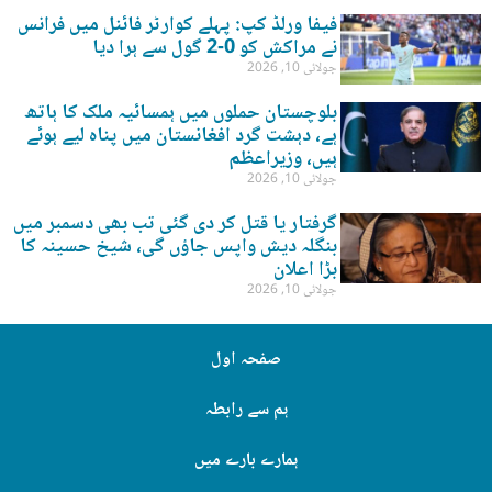
فیفا ورلڈ کپ: پہلے کوارٹر فائنل میں فرانس
نے مراکش کو 0-2 گول سے ہرا دیا
جولائی 10, 2026
بلوچستان حملوں میں ہمسائیہ ملک کا ہاتھ
ہے، دہشت گرد افغانستان میں پناہ لیے ہوئے
ہیں، وزیراعظم
جولائی 10, 2026
گرفتار یا قتل کر دی گئی تب بھی دسمبر میں
بنگلہ دیش واپس جاؤں گی، شیخ حسینہ کا
بڑا اعلان
جولائی 10, 2026
صفحہ اول
ہم سے رابطہ
ہمارے بارے میں