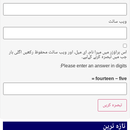
ویب‌ سائٹ
اس براؤزر میں میرا نام، ای میل، اور ویب سائٹ محفوظ رکھیں اگلی بار
جب میں تبصرہ کرنے کےلیے۔
Please enter an answer in digits:
fourteen − five =
تازہ ترین