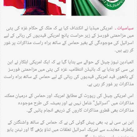
سیاسیات ـ
امریکی میڈیا نے انکشاف کیا ہے کہ ملک کے حکام غزہ کی پٹی
میں مزاحمتی فورسز کے زیر حراست پانچ امریکی قیدیوں کی رہائی کے لیے
اسرائیل کی موجودگی کے بغیر حماس کے ساتھ براہ راست مذاکرات پر غور
کر رہے ہیں۔
المیادین نیوز چینل کے حوالے سے بتایا گیا ہے کہ ایک امریکی اہلکار نے این
بی سی کو بتایا ہے کہ بائیڈن انتظامیہ غزہ کی پٹی میں مزاحمتی فورسز
کے ہاتھوں قید امریکی قیدیوں کی رہائی کے لیے حماس کے ساتھ براہ راست
مذاکرات پر غور کر رہی ہے۔
اس امریکی چینل کی رپورٹ کے مطابق امریکہ اور حماس کے درمیان ممکنہ
مذاکرات میں "اسرائیل” شامل نہیں ہے اور ہمیشہ کی طرح موجودہ
مذاکرات بھی قطری مذاکرات کاروں کے ذریعے انجام پائیں گے۔
این بی سی نے یہ بھی پیش گوئی کی ہے کہ حماس کے ساتھ واشنگٹن کے
یکطرفہ معاہدے سے امریکہ اسرائیل تعلقات میں تناؤ بڑھے گا اور نیتن یاہو