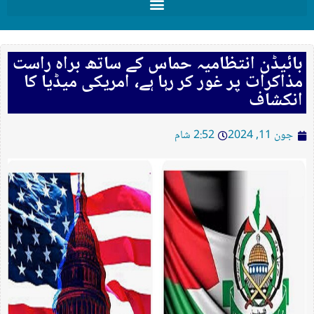
بائیڈن انتظامیہ حماس کے ساتھ براہ راست
مذاکرات پر غور کر رہا ہے، امریکی میڈیا کا
انکشاف
جون 11, 2024
2:52 شام