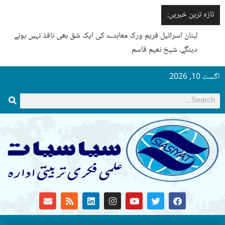
تازہ ترین خبریں:
لبنان اسرائیل فریم ورک معاہدے کی ایک شق بھی نافذ نہیں ہونے
دینگے، شیخ نعیم قاسم
اگست 10, 2026