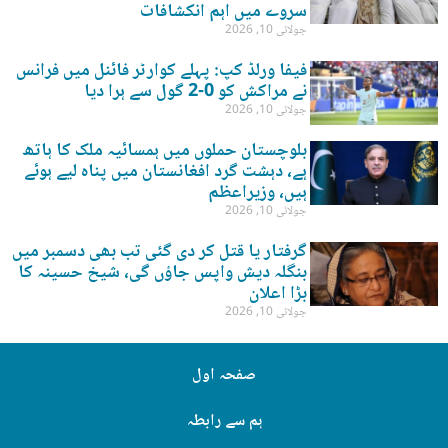
سروے میں اہم انکشافات
جولائی 10, 2026
فیفا ورلڈ کپ: پہلے کوارٹر فائنل میں فرانس
نے مراکش کو 0-2 گول سے ہرا دیا
جولائی 10, 2026
بلوچستان حملوں میں ہمسائیہ ملک کا ہاتھ
ہے، دہشت گرد افغانستان میں پناہ لیے ہوئے
ہیں، وزیراعظم
جولائی 10, 2026
گرفتار یا قتل کر دی گئی تب بھی دسمبر میں
بنگلہ دیش واپس جاؤں گی، شیخ حسینہ کا
بڑا اعلان
جولائی 10, 2026
صفحہ اول
ہم سے رابطہ