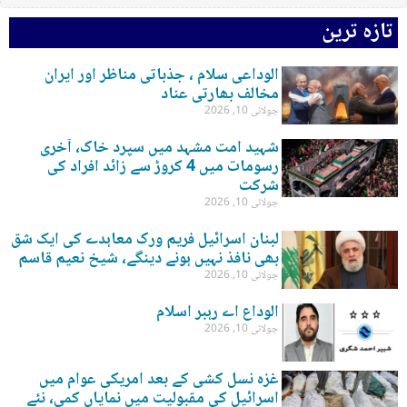
تازہ ترین
الوداعی سلام ، جذباتی مناظر اور ایران
مخالف بھارتی عناد
جولائی 10, 2026
شہید امت مشہد میں سپرد خاک، آخری
رسومات میں 4 کروڑ سے زائد افراد کی
شرکت
جولائی 10, 2026
لبنان اسرائیل فریم ورک معاہدے کی ایک شق
بھی نافذ نہیں ہونے دینگے، شیخ نعیم قاسم
جولائی 10, 2026
الوداع اے رہبر اسلام
جولائی 10, 2026
غزہ نسل کشی کے بعد امریکی عوام میں
اسرائیل کی مقبولیت میں نمایاں کمی، نئے