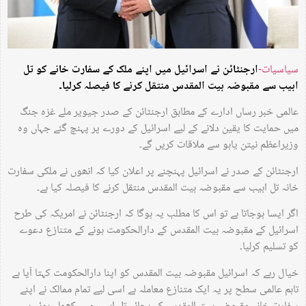
سیاسیات-
ارجنٹائن نے اسرائیل میں اپنے ملک کے سفارت خانے کو تل
ابیب سے مقبوضہ بیت المقدس منتقل کرنے کا فیصلہ کرلیا۔
عالمی خبر رساں ادارے کے مطابق ارجنٹائن کے صدر جیویر ملے غزہ جنگ
میں حمایت کا یقین دلانے کے لیے اسرائیل کے دورے پر پہنچ گئے جہاں وہ
وزیراعظم نیتن یاہو سے ملاقات کریں گے۔
ارجنٹائن کے صدر نے اسرائیل پہنچنے پر اعلان کیا کہ انھوں نے ملکی سفارت
خانہ تل ابیب سے مقبوضہ بیت المقدس منتقل کرنے کا فیصلہ کیا ہے۔
اگر ایسا ہوجاتا ہے تو اس کا مطلب یہ ہوگا کہ ارجنٹائن نے امریکہ کی طرح
اسرائیل کے مقبوضہ بیت المقدس کے دارالحکومت ہونے کے متنازع دعوے
کو تسلیم کرلیا۔
خیال رہے کہ اسرائیل مقبوضہ بیت المقدس کو اپنا دارالحکومت کہتا آیا ہے
تاہم عالمی سطح پر یہ ایک متنازع معاملہ ہے اسی لیے تمام ممالک نے اپنے