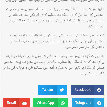
سفارت خانے مقبوضہ بیت المقدس کے بجائے تل ابیب میں کھولے ہوئے ہیں۔
سابق امریکی صدر ڈونلڈ ٹرمپ نے پہلی بار باضابطہ طور پر مقبوضہ بیت
المقدس کو اسرائیل کا دارالحکومت تسلیم کرکے امریکی سفارت خانہ تل
ابیب سے وہاں منتقل کیا تھا جس کی پیروی میں چند ایک ممالک نے بھی
ایسا ہی کیا۔
تاہم اب بھی ممالک کی اکثریت تل ابیب کو ہی اسرائیل کا دارالحکومت
مانتی ہے اور اپنے سفارت خانوں کی تل ابیب سے مقبوضہ بیت المقدس
منتقلی کے حق میں نہیں ہیں۔
یاد رہے کہ گزشتہ برس نومبر میں ارجنٹائن کی وزیر خارجہ ڈیانا مونڈینو
نے کہا تھا کہ ان کا ملک اپنا سفارت خانہ تل ابیب سے مقبوضہ بیت المقدس
منتقل کر سکتا ہے تاہم اس پر عمل درآمد میں سیکیورٹی وجوہات کی بنا پر
تاخیر ہوسکتی ہے۔
Twitter
Facebook
Email
WhatsApp
Telegram