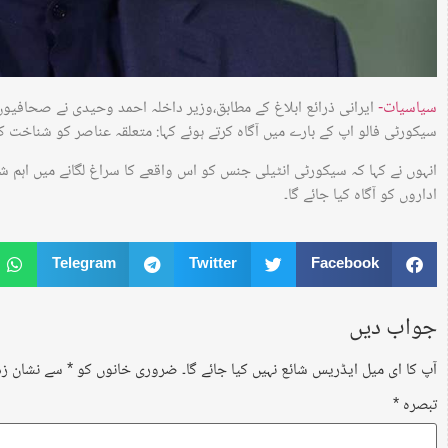
سیاسیات-
ایرانی ذرائع ابلاغ کے مطابق،وزیر داخلہ احمد وحیدی نے صحافیو
سیکورٹی فالو اپ کے بارے میں آگاہ کرتے ہوئے کہا: متعلقہ عناصر کو شناخت کرک
انہوں نے کہا کہ سیکورٹی انٹیلی جنس کو اس واقعے کا سراغ لگانے میں اہم ش
اداروں کو آگاہ کیا جائے گا۔
Telegram
Twitter
Facebook
جواب دیں
آپ کا ای میل ایڈریس شائع نہیں کیا جائے گا۔
ضروری خانوں کو
*
سے نشان زد 
تبصرہ
*