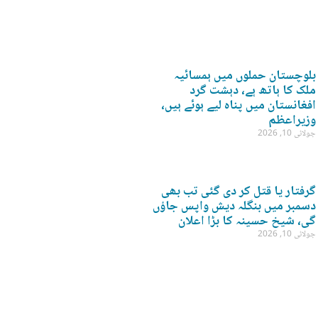
بلوچستان حملوں میں ہمسائیہ
ملک کا ہاتھ ہے، دہشت گرد
افغانستان میں پناہ لیے ہوئے ہیں،
وزیراعظم
جولائی 10, 2026
گرفتار یا قتل کر دی گئی تب بھی
دسمبر میں بنگلہ دیش واپس جاؤں
گی، شیخ حسینہ کا بڑا اعلان
جولائی 10, 2026