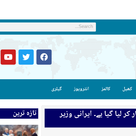
کھیل
کالمز
انٹرویوز
گیلری
تازہ ترین
 لیا گیا ہے۔ ایرانی وزیر