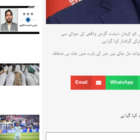
ں کو کرمان دہشت گردی واقعے کے حوالے سے
ے گرفتار کیا گیا ہے۔
واہد مل چکے ہیں جن کے بارے میں جلد ہی متعلقہ
Email
WhatsApp
کیا گیا ہے