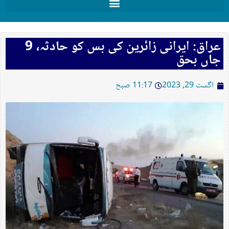
عراق: ایرانی زائرین کی بس کو حادثہ، 9
جاں بحق
اگست 29, 2023
11:17 صبح