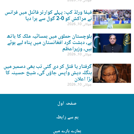
جولائی 10, 2026
فیفا ورلڈ کپ: پہلے کوارٹر فائنل میں فرانس
نے مراکش کو 0-2 گول سے ہرا دیا
جولائی 10, 2026
بلوچستان حملوں میں ہمسائیہ ملک کا ہاتھ
ہے، دہشت گرد افغانستان میں پناہ لیے ہوئے
ہیں، وزیراعظم
جولائی 10, 2026
گرفتار یا قتل کر دی گئی تب بھی دسمبر میں
بنگلہ دیش واپس جاؤں گی، شیخ حسینہ کا
بڑا اعلان
جولائی 10, 2026
صفحہ اول
ہم سے رابطہ
ہمارے بارے میں