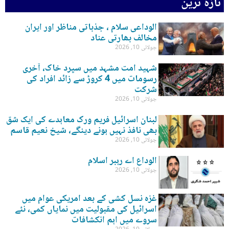
تازہ ترین
الوداعی سلام ، جذباتی مناظر اور ایران
مخالف بھارتی عناد
جولائی 10, 2026
شہید امت مشہد میں سپرد خاک، آخری
رسومات میں 4 کروڑ سے زائد افراد کی
شرکت
جولائی 10, 2026
لبنان اسرائیل فریم ورک معاہدے کی ایک شق
بھی نافذ نہیں ہونے دینگے، شیخ نعیم قاسم
جولائی 10, 2026
الوداع اے رہبر اسلام
جولائی 10, 2026
غزہ نسل کشی کے بعد امریکی عوام میں
اسرائیل کی مقبولیت میں نمایاں کمی، نئے
سروے میں اہم انکشافات