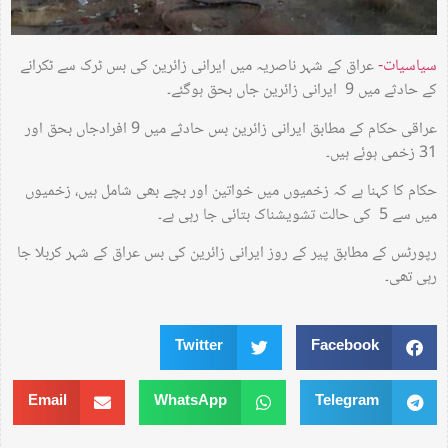
سیاسیات-
عراق کے شہر ناصریہ میں ایرانی زائرین کی بس ٹرک سے ٹکرانے
کے حادثے میں 9 ایرانی زائرین جاں بحق ہوگئے۔
عراقی حکام کے مطابق ایرانی زائرین بس حادثے میں 9 افرادجاں بحق اور
31 زخمی ہوئے ہیں۔
حکام کا کہنا ہے کہ زخمیوں میں خواتین اور بچے بھی شامل ہیں، زخمیوں
میں سے 5 کی حالت تشویشناک بتائی جا رہی ہے۔
رپورٹس کے مطابق پیر کے روز ایرانی زائرین کی بس عراق کے شہر کربلا جا
رہی تھی۔
Twitter
Facebook
Email
WhatsApp
Telegram