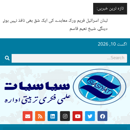
تازہ ترین خبریں:
لبنان اسرائیل فریم ورک معاہدے کی ایک شق بھی نافذ نہیں ہونے
دینگے، شیخ نعیم قاسم
اگست 10, 2026