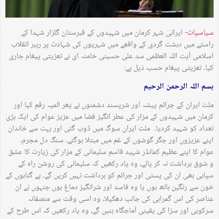
سیاسیات-
ایرانی شہر کرمان میں شہیدوں کے قبرستان گلزار شہدا کے
راستے میں دہشت گردی کے واقعے میں شہریوں کی شہادت پر رہبر انقلاب
اسلامی آيت اللہ العظمی سد علی حسینی خامنہ ای نے تعزیتی پیغام جاری
کیا۔ تعزیتی پیغام حسب ذیل ہے:
بسم اللہ الرحمن الرحیم
ملت ایران کے جرائم پیشہ اور شرپسند دشمنوں نے پھر المیہ رقم کیا اور
کرمان میں شہیدوں کے مزار کی عطر انگیز فضا میں عزیز عوام کی ایک بڑی
تعداد کو شہید کردیا۔ ملت ایران سوگ میں ڈوب گئی اور بہت سے خاندان
اپنے عزیزوں اور جگر گوشوں کے غم میں مبتلا ہوگئے۔ سنگ دل مجرم،
عوام کا اپنے عظیم کمانڈر شہید قاسم سلیمانی کے مزار کی زیارت کا عشق
و شوق برداشت نہ کر پائے، وہ یاد رکھیں کہ سلیمانی کی روشن راہ کے
سپاہی بھی ان کی پستی اور جرائم کو برداشت نہیں کریں گے۔ بے گناہوں کے
خون سے رنگین ہاتھ ہوں یا وہ فاسد اور شرانگیز دماغ ہوں جنہوں نے ان
عناصر کی اس گمراہی کی جانب دھکیلا، وہ اسی وقت سے منصفانہ
سرکوبی اور سزا کی یقینی آماجگاہ بنیں گے، وہ یاد رکھیں کہ اس طرح کے