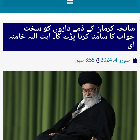
سانحہ کرمان کے ذمے داروں کو سخت
جواب کا سامنا کرنا پڑے گا۔ آیت اللہ خامنہ
ای
جنوری 4, 2024
8:55 صبح