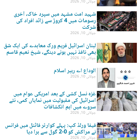
جولائی 10, 2026
شہید امت مشہد میں سپرد خاک، آخری
رسومات میں 4 کروڑ سے زائد افراد کی
شرکت
جولائی 10, 2026
لبنان اسرائیل فریم ورک معاہدے کی ایک شق
بھی نافذ نہیں ہونے دینگے، شیخ نعیم قاسم
جولائی 10, 2026
الوداع اے رہبر اسلام
جولائی 10, 2026
غزہ نسل کشی کے بعد امریکی عوام میں
اسرائیل کی مقبولیت میں نمایاں کمی، نئے
سروے میں اہم انکشافات
جولائی 10, 2026
فیفا ورلڈ کپ: پہلے کوارٹر فائنل میں فرانس
نے مراکش کو 0-2 گول سے ہرا دیا
جولائی 10, 2026