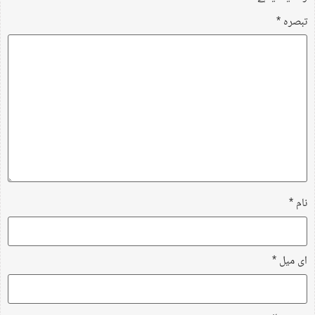
تبصرہ
*
نام
*
ای میل
*