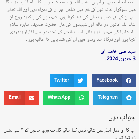
المیہ انجام دینے پر انہیں انشاء اللہ بڑے سخت جواب کا سامنا کرنا پڑے گا۔
میں سوگوار خاندانوں کے غم میں شامل اور ان کے ہمراہ ہوں اور اللہ تعالی
سے ان کے لئے صبر و تسلی کی دعا کرتا ہوں۔ شہیدوں کی پاکیزہ روح ان
شاء اللہ خاتون دو عالم اور شہیدوں کی ماں حضرت صدیقہ طاہرہ سلام
اللہ علیہا کی مہمان قرار پائے۔ اس سانحے کے زخمیوں سے اظہار ہمدردی
کرتا ہوں اور درگاہ خداوندی میں ان کی شفایابی کا طالب ہوں۔
سید علی خامنہ ای
3 جنوری 2024ء
Twitter
Facebook
Email
WhatsApp
Telegram
جواب دیں
آپ کا ای میل ایڈریس شائع نہیں کیا جائے گا۔
ضروری خانوں کو
*
سے نشان
زد کیا گیا ہے