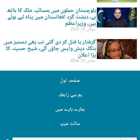
بلوچستان حملوں میں ہمسائیہ ملک کا ہاتھ
ہے، دہشت گرد افغانستان میں پناہ لیے ہوئے
ہیں، وزیراعظم
جولائی 10, 2026
گرفتار یا قتل کر دی گئی تب بھی دسمبر میں
بنگلہ دیش واپس جاؤں گی، شیخ حسینہ کا
بڑا اعلان
جولائی 10, 2026
صفحہ اول
ہم سے رابطہ
ہمارے بارے میں
سائٹ میپ