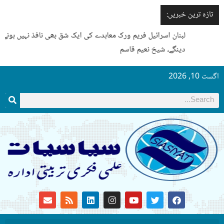
تازہ ترین خبریں:
لبنان اسرائیل فریم ورک معاہدے کی ایک شق بھی نافذ نہیں ہونے
دینگے، شیخ نعیم قاسم
اگست 10, 2026