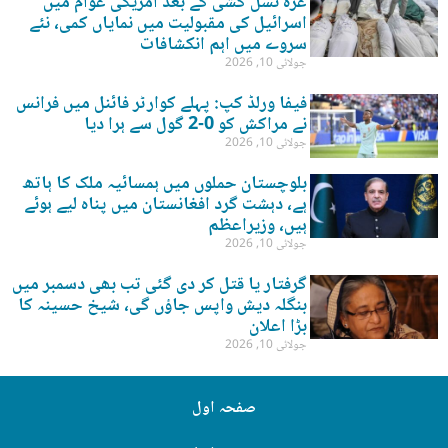
غزہ نسل کشی کے بعد امریکی عوام میں
اسرائیل کی مقبولیت میں نمایاں کمی، نئے
سروے میں اہم انکشافات
جولائی 10, 2026
فیفا ورلڈ کپ: پہلے کوارٹر فائنل میں فرانس
نے مراکش کو 0-2 گول سے ہرا دیا
جولائی 10, 2026
بلوچستان حملوں میں ہمسائیہ ملک کا ہاتھ
ہے، دہشت گرد افغانستان میں پناہ لیے ہوئے
ہیں، وزیراعظم
جولائی 10, 2026
گرفتار یا قتل کر دی گئی تب بھی دسمبر میں
بنگلہ دیش واپس جاؤں گی، شیخ حسینہ کا
بڑا اعلان
جولائی 10, 2026
صفحہ اول