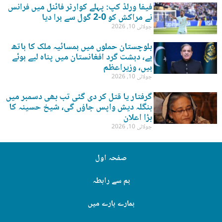
فیفا ورلڈ کپ: پہلے کوارٹر فائنل میں فرانس
نے مراکش کو 0-2 گول سے ہرا دیا
جولائی 10, 2026
بلوچستان حملوں میں ہمسائیہ ملک کا ہاتھ
ہے، دہشت گرد افغانستان میں پناہ لیے ہوئے
ہیں، وزیراعظم
جولائی 10, 2026
گرفتار یا قتل کر دی گئی تب بھی دسمبر میں
بنگلہ دیش واپس جاؤں گی، شیخ حسینہ کا
بڑا اعلان
جولائی 10, 2026
صفحہ اول
ہم سے رابطہ
ہمارے بارے میں