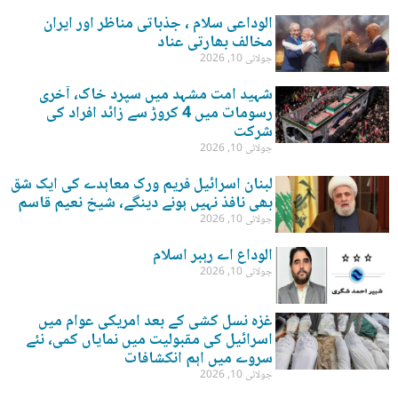
الوداعی سلام ، جذباتی مناظر اور ایران
مخالف بھارتی عناد
جولائی 10, 2026
شہید امت مشہد میں سپرد خاک، آخری
رسومات میں 4 کروڑ سے زائد افراد کی
شرکت
جولائی 10, 2026
لبنان اسرائیل فریم ورک معاہدے کی ایک شق
بھی نافذ نہیں ہونے دینگے، شیخ نعیم قاسم
جولائی 10, 2026
الوداع اے رہبر اسلام
جولائی 10, 2026
غزہ نسل کشی کے بعد امریکی عوام میں
اسرائیل کی مقبولیت میں نمایاں کمی، نئے
سروے میں اہم انکشافات
جولائی 10, 2026