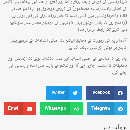
فریکوئنسی کے ذریعے رابطہ برقرار تھا اور آخری رابطہ اور پیغام ہیلی کاپٹر
کے اصلی پائلٹ (شہید مصطفوی) کے ذریعے موصول ہوا لہذا مواصلاتی
نظام یا فریکوئنسی میں کسی قسم کا خلل رونما ہونے کی نفی ہوتی ہے۔
(واضح رہے کہ باقی دونوں ہیلی کاپٹروں کے درمیان معدن مس سونگون
میں اترنے تک رابطہ برقرار تھا)
7۔ ماہرین کی رپورٹ کے مطابق الیکٹرانک جنگی اقدامات کے ذریعے ہیلی
کاپٹر پر کوئی اثر نہیں دیکھا گیا ہے۔
یاد رہے کہ سانحے کے اصلی اسباب اور علت انکشاف ہونے تک آزمائش اور
تحقیقات کا سلسلہ جاری رہے گا اور نتائج کے بارے میں اطلاع رسانی کی
جائے گی۔
Twitter
Facebook
Email
WhatsApp
Telegram
جواب دیں