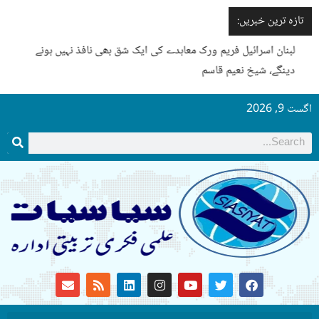
تازہ ترین خبریں:
لبنان اسرائیل فریم ورک معاہدے کی ایک شق بھی نافذ نہیں ہونے
دینگے، شیخ نعیم قاسم
اگست 9, 2026