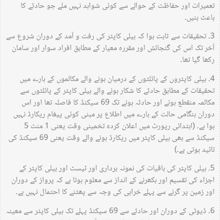
تعمیرات اور حفاظت کے حوالے سے کوئی شواہد نہیں ملے جو حادثے کا
باعث بنیں۔
3۔ تحقیقات سے ثابت ہوا کہ ہیلی کاپٹر کی رفت و آمد کے دوران شروع سے
آخر تک اس کی گنجائش اور مقررہ معیار کے مطابق افراد سوار اور سامان
رکھا گیا تھا۔
4۔ ہیلی کاپٹروں کے پائلٹوں کے درمیان ہونے والے مکالموں کے بارے میں
تحقیقات کے مطابق حادثے کا شکار ہونے والے ہیلی کاپٹر کے پائلٹوں سے
مکالمہ منقطع ہونے اور حادثہ ہونے تک 69 سیکنڈ کا فاصلہ تھا اور اس
دوران ہنگامی حالت کے بارے میں اطلاع پر مبنی کوئی پیغام ریکارڈ نہیں
ہوا ہے۔ (ابتدائی رپورٹ میں اعلان کردہ تخمینی وقت یعنی 1 منٹ 5
سیکنڈ سے بھی ہیلی کاپٹر میں ریکارڈ ہونے والے وقت یعنی 69 سیکنڈ کی
تائید ہوتی ہے۔)
5۔ ہیلی کاپٹر کی باقیات کی نمونہ برداری اور ٹیسٹ اور ہیلی کاپٹر کے
اجزاء کی تقسیم اور بکھرنے کے انداز سے معلوم ہوتا ہے کہ پرواز کے دوران
اور زمین پر گرنے سے پہلے خرابی کی وجہ سے پھٹنے کا احتمال نہیں ہے۔
6۔ ڈیوٹی کے دوران اور حادثے سے 69 سیکنڈ پہلے تک ہیلی کاپٹر سے معینہ