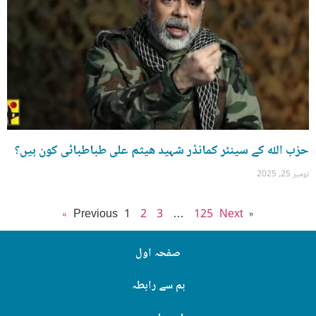
حزب الله کے سینئر کمانڈر شہید ھیثم علی طباطبائی کون ہیں؟
نومبر 25, 2025
1
2
3
…
125
Next »
« Previous
صفحہ اول
ہم سے رابطہ