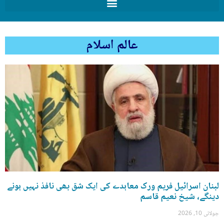
عالم اسلام
لبنان اسرائیل فریم ورک معاہدے کی ایک شق بھی نافذ نہیں ہونے
دینگے، شیخ نعیم قاسم
جولائی 10, 2026