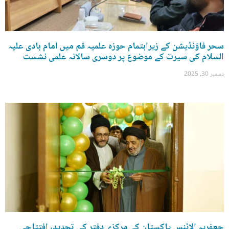
سحر فاؤنڈیشن کے زیراہتمام حوزہ علمیہ قم میں امام ہادی علیہ
السلام کی سیرت کے موضوع پر دوسری سالانہ علمی نشست
دسمبر 30, 2025
جعفریہ الائنس پاکستان کے مرکزی دفتر کی تجدید، افتتاحی