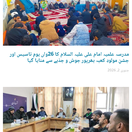
مدرسہ علمیہ امام علی علیہ السلام کا 26واں یومِ تاسیس اور
جشنِ مولودِ کعبہ بھرپور جوش و جذبے سے منایا گیا
جنوری 2, 2026